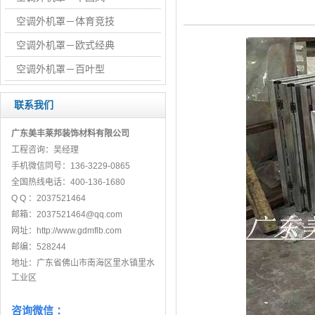
空调外机罩－体育竞技
空调外机罩－欧式经典
空调外机罩－百叶型
联系我们
广东美丰莱邦装饰材料有限公司
工程咨询：吴经理
手机微信同号：136-3229-0865
全国热线电话：400-136-1680
Q Q ：
2037521464
邮箱：
2037521464@qq.com
网址：
http://www.gdmflb
.com
邮编：
528244
地址：广东省佛山市南海区里水镇里水
工业区
咨询微信 ：