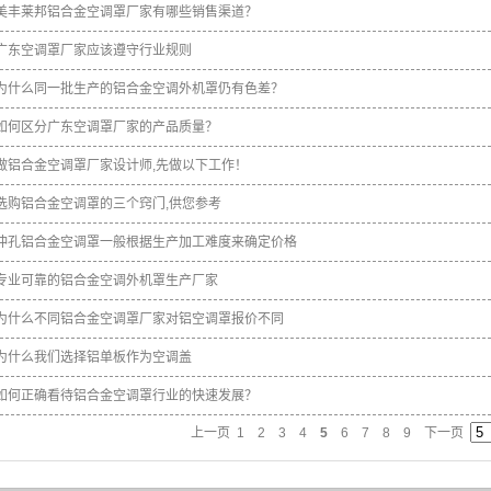
美丰莱邦铝合金空调罩厂家有哪些销售渠道？
广东空调罩厂家应该遵守行业规则
为什么同一批生产的铝合金空调外机罩仍有色差？
如何区分广东空调罩厂家的产品质量？
做铝合金空调罩厂家设计师,先做以下工作！
选购铝合金空调罩的三个窍门,供您参考
冲孔铝合金空调罩一般根据生产加工难度来确定价格
专业可靠的铝合金空调外机罩生产厂家
为什么不同铝合金空调罩厂家对铝空调罩报价不同
为什么我们选择铝单板作为空调盖
如何正确看待铝合金空调罩行业的快速发展？
上一页
1
2
3
4
5
6
7
8
9
下一页