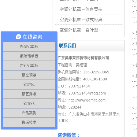
>
空调外机罩－体育竞技
>
空调外机罩－欧式经典
>
空调外机罩－百叶型
>
在线咨询
>
联系我们
外墙铝单板
>
氟碳铝单板
广东美丰莱邦装饰材料有限公司
工程咨询：吴经理
冲孔铝单板
>
手机微信同号：136-3229-0865
铝空调罩
>
全国热线电话：400-136-1680
铝屏风
Q Q ：
2037521464
>
邮箱：
2037521464@qq.com
铝艺浮雕
>
网址：
http://www.gdmflb
.com
铝窗花
邮编：
528244
>
产品案例
地址：广东省佛山市南海区里水镇里水
>
工业区
售后技术
>
咨询微信 ：