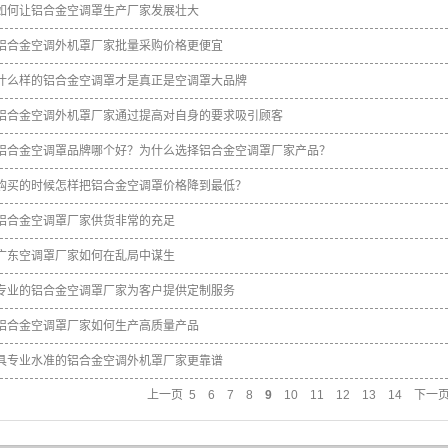
如何让铝合金空调罩生产厂家发展壮大
铝合金空调外机罩厂家批量采购价格更便宜
什么样的铝合金空调罩才是真正是空调罩大品牌
铝合金空调外机罩厂家通过提高对自身的要求吸引顾客
铝合金空调罩品牌哪个好？为什么选择铝合金空调罩厂家产品？
购买的时候怎样把铝合金空调罩价格降到最低？
铝合金空调罩厂家供货非常的充足
广东空调罩厂家如何在乱局中谋生
专业的铝合金空调罩厂家为客户提供定制服务
铝合金空调罩厂家如何生产高质量产品
具专业水准的铝合金空调外机罩厂家更靠谱
上一页
5
6
7
8
9
10
11
12
13
14
下一