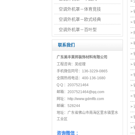
>
空调外机罩－体育竞技
>
空调外机罩－欧式经典
>
空调外机罩－百叶型
>
>
联系我们
>
广东美丰莱邦装饰材料有限公司
工程咨询：吴经理
>
手机微信同号：136-3229-0865
>
全国热线电话：400-136-1680
Q Q ：
2037521464
>
邮箱：
2037521464@qq.com
>
网址：
http://www.gdmflb
.com
邮编：
528244
>
地址：广东省佛山市南海区里水镇里水
>
工业区
>
咨询微信 ：