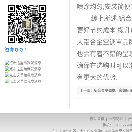
喷涂均匀,安装简便
综上所述,铝合
更好节约成本,提升
大铝合金空调罩品牌
咨询 Q Q ：
也会有着不错的呈现
确保在选购时可以
有更大的优势.
上一篇：
铝合金空调罩厂家如何
网站首页
|
公司简介
｜
产
手机：136-3229-
广东
空调外机罩厂家
：广东省佛山市南海区里水镇里