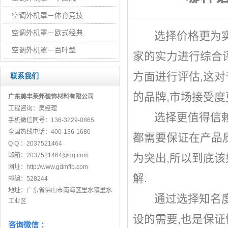
空调外机罩－体育竞技
空调外机罩－欧式经典
选择价格更为实
空调外机罩－百叶型
家
的实力进行综合
方面进行评估,这
联系我们
的品牌,市场接受度
广东美丰莱邦装饰材料有限公司
工程咨询：吴经理
选择更值得信赖
手机微信同号：136-3229-0865
全国热线电话：400-136-1680
都需要保证在产品
Q Q ：
2037521464
邮箱：
2037521464@qq.com
为突出,所以到底
网址：
http://www.gdmflb
.com
解.
邮编：
528244
地址：广东省佛山市南海区里水镇里水
通过选择知名度更
工业区
设的需要,也是保证
咨询微信 ：